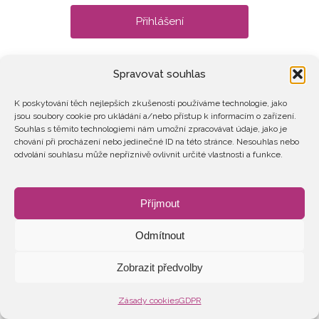
Zapomněli jste heslo?
Spravovat souhlas
K poskytování těch nejlepších zkušeností používáme technologie, jako
jsou soubory cookie pro ukládání a/nebo přístup k informacím o zařízení.
Souhlas s těmito technologiemi nám umožní zpracovávat údaje, jako je
chování při procházení nebo jedinečné ID na této stránce. Nesouhlas nebo
odvolání souhlasu může nepříznivě ovlivnit určité vlastnosti a funkce.
2026 © Ženy v energetice
GDPR
STANOVY
Příjmout
Odmítnout
Zobrazit předvolby
Zásady cookies
GDPR