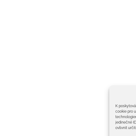
K poskytová
cookie pro u
technologie
jedinečné I
ovlivnit urči