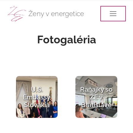
Ženy v energetice
Fotogaléria
U.S.
Raňajky so
Embassy
ŽE v
zobrazit
zobraz
Slovakia
Bratislave