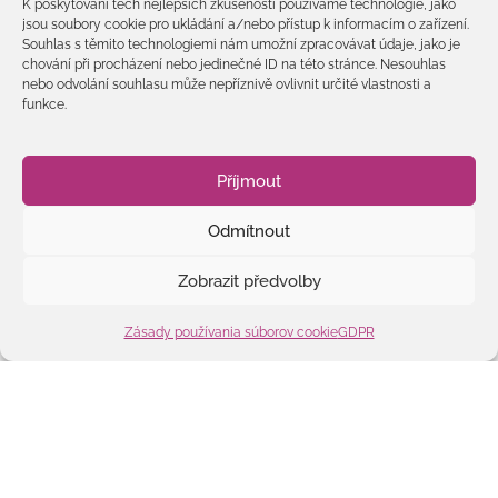
ŽEgrid: Zaži
K poskytování těch nejlepších zkušeností používáme technologie, jako
jsou soubory cookie pro ukládání a/nebo přístup k informacím o zařízení.
mochovskú
zobrazit
Souhlas s těmito technologiemi nám umožní zpracovávat údaje, jako je
štvorku
chování při procházení nebo jedinečné ID na této stránce. Nesouhlas
nebo odvolání souhlasu může nepříznivě ovlivnit určité vlastnosti a
funkce.
Příjmout
Odmítnout
Kliknutím prijmete súbory cookie
Zobrazit předvolby
marketing a povolíte tento obsah
Zásady používania súborov cookie
GDPR