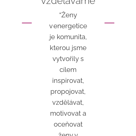
vzděláváme
–
–
“Ženy
v energetice
je komunita,
kterou jsme
vytvořily s
cílem
inspirovat,
propojovat,
vzdělávat,
motivovat a
oceňovat
ženy v