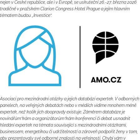
nejen v České republice, ale i v Evropě, se uskuteční 26.-27. března 2026
tradičně v pražském Clarion Congress Hotel Prague a jejím hlavním
tématem budou „Investice“.
Asociaci pro mezinárodní otázky a jejich databázi expertek. V odborných
panelech, na veřejných debatách nebo v médiích vidíme mnohem méně
expertek, než kolik jich doopravdy existuje. Záměrem databáze je
novinářům*kám a organizátorům*kám konferencí či debat usnadnit
hledání expertek na témata související s mezinárodními otázkami,
businessem, energetikou či udržitelností a zároveň podpořit ženy v tom,
aby prezentovaly své odborné znalosti na veřejnosti. Chybí vám v