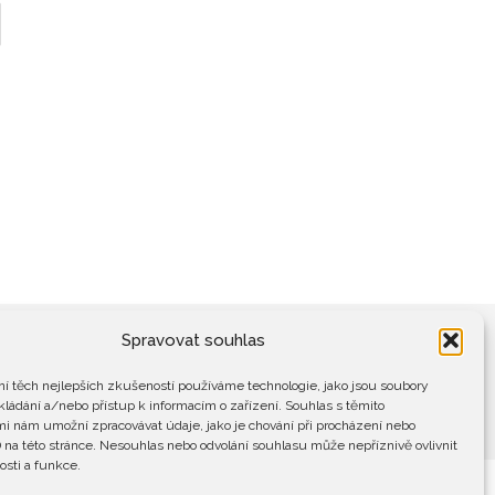
Spravovat souhlas
í těch nejlepších zkušeností používáme technologie, jako jsou soubory
kládání a/nebo přístup k informacím o zařízení. Souhlas s těmito
i nám umožní zpracovávat údaje, jako je chování při procházení nebo
 na této stránce. Nesouhlas nebo odvolání souhlasu může nepříznivě ovlivnit
osti a funkce.