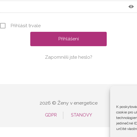
Přihlásit trvale
Zapomněli jste heslo?
2026 © Ženy v energetice
K poskytován
cookie pro u
GDPR
STANOVY
technologiem
jedinečné ID
určité vlastn