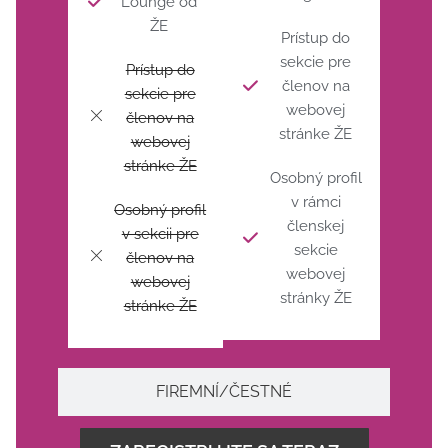
Lounge od
ŽE
Prístup do
sekcie pre
Prístup do
členov na
sekcie pre
webovej
členov na
stránke ŽE
webovej
stránke ŽE
Osobný profil
v rámci
Osobný profil
členskej
v sekcii pre
sekcie
členov na
webovej
webovej
stránky ŽE
stránke ŽE
FIREMNÍ/ČESTNÉ