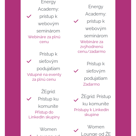
Energy
Energy
Academy:
Academy:
prístup k
prístup k
webovým
webovým
seminárom
seminárom
Webináre za plnú
cenu
Webináre za
zvýhodnenú
cenu/zadarmo
Prístup k
sieťovým
Prístup k
podujatiam
sieťovým
Vstupné na eventy
podujatiam
za plnú cenu
Zadarmo
ŽEgrid:
ŽEgrid: Prístup
Prístup ku
ku komunite
komunite
Prístupy k LinkedIn
Přístup do
skupine
LinkedIn skupiny
Women
Women
Lounge od ŽE