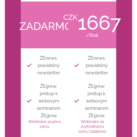
1667
CZK
ZADARMO
/Rok
ŽEnews:
ŽEnews:
pravidelný
pravidelný
newsletter
newsletter
ŽEgrow:
ŽEgrow:
prístup k
prístup k
webovým
webovým
seminárom
seminárom
ŽEgrow
ŽEgrow
Webináre za plnú
Webináre za
cenu
zvýhodnenú
cenu/zadarmo