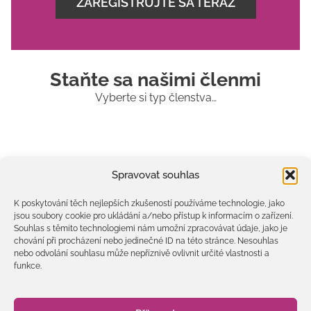
ZAREGISTRUJTE SA TERAZ
Staňte sa našimi členmi
Vyberte si typ členstva…
BASIC
Spravovat souhlas
Predajný formulár je vytvorený v systéme
SimpleShop.cz
.
K poskytování těch nejlepších zkušeností používáme technologie, jako
jsou soubory cookie pro ukládání a/nebo přístup k informacím o zařízení.
Souhlas s těmito technologiemi nám umožní zpracovávat údaje, jako je
UNIQUE
chování při procházení nebo jedinečné ID na této stránce. Nesouhlas
nebo odvolání souhlasu může nepříznivě ovlivnit určité vlastnosti a
funkce.
FIREMNÉ