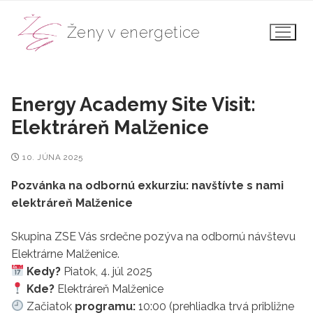
Preskočiť
na
Ženy v energetice
obsah
Energy Academy Site Visit:
Elektráreň Malženice
10. JÚNA 2025
Pozvánka na odbornú exkurziu: navštívte s nami
elektráreň Malženice
Skupina ZSE Vás srdečne pozýva na odbornú návštevu
Elektrárne Malženice.
Kedy?
Piatok, 4. júl 2025
Kde?
Elektráreň Malženice
Začiatok
programu:
10:00 (prehliadka trvá približne