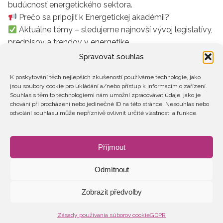
budúcnosť energetického sektora.
Prečo sa pripojiť k Energetickej akadémii?
Aktuálne témy – sledujeme najnovší vývoj legislatívy,
predpisov a trendov v energetike
Odborní prednášajúci – prinášajú praktické
Spravovat souhlas
skúsenosti, príklady z praxe, prípady použitia a diskusie
K poskytování těch nejlepších zkušeností používáme technologie, jako
Komunita a networking – Spájanie odborníčok v
jsou soubory cookie pro ukládání a/nebo přístup k informacím o zařízení.
oblasti energetiky
Souhlas s těmito technologiemi nám umožní zpracovávat údaje, jako je
chování při procházení nebo jedinečné ID na této stránce. Nesouhlas nebo
odvolání souhlasu může nepříznivě ovlivnit určité vlastnosti a funkce.
Predajný formulár je vytvorený v systéme
SimpleShop.cz
.
Příjmout
Odmítnout
Zobrazit předvolby
2026 © Ženy v energetice
GDPR
STANOVY
Zásady používania súborov cookie
GDPR