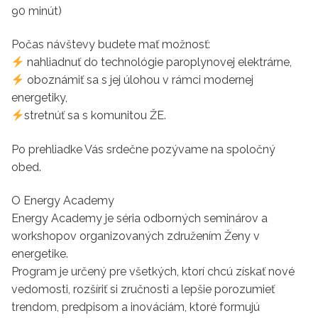
90 minút)
Počas návštevy budete mať možnosť:
nahliadnuť do technológie paroplynovej elektrárne,
oboznámiť sa s jej úlohou v rámci modernej
energetiky,
stretnúť sa s komunitou ŽE.
Po prehliadke Vás srdečne pozývame na spoločný
obed.
O Energy Academy
Energy Academy je séria odborných seminárov a
workshopov organizovaných združením Ženy v
energetike.
Program je určený pre všetkých, ktorí chcú získať nové
vedomosti, rozšíriť si zručnosti a lepšie porozumieť
trendom, predpisom a inováciám, ktoré formujú