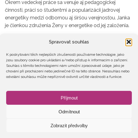
Okrem vedeckej práce sa venuje aj pedagogickej
činnosti, práci so študentmi a popularizácii jadrovej
energetiky medzi odbornou aj širšou verejnosťou. Janka
je členkou združenia Ženy v energetike od jej založenia.
Tešíme sa na vás!
Spravovat souhlas
K poskytování těch nejlepších zkušeností používáme technologie, jako
jsou soubory cookie pro ukládání a/nebo přístup k informacím o zařízení.
Souhlas s těmito technologiemi nám umožní zpracovávat údaje, jako je
chování při procházení nebo jedinečné ID na této stránce. Nesouhlas nebo
odvolání souhlasu může nepříznivě ovlivnit určité vlastnosti a funkce.
Predajný formulár je vytvorený v systéme
SimpleShop.cz
.
Příjmout
Odmítnout
Zobrazit předvolby
2026 © Ženy v energetice
GDPR
STANOVY