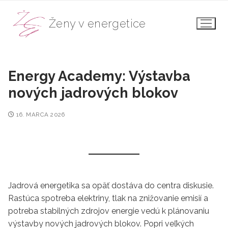
Preskočiť
na
Ženy v energetice
obsah
Energy Academy: Výstavba
nových jadrových blokov
16. MARCA 2026
Jadrová energetika sa opäť dostáva do centra diskusie.
Rastúca spotreba elektriny, tlak na znižovanie emisií a
potreba stabilných zdrojov energie vedú k plánovaniu
výstavby nových jadrových blokov. Popri veľkých