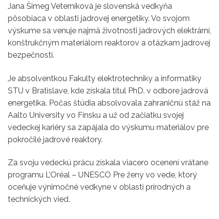
Jana Šimeg Veterníková je slovenská vedkyňa
pôsobiaca v oblasti jadrovej energetiky. Vo svojom
výskume sa venuje najmä životnosti jadrových elektrární,
konštrukčným materiálom reaktorov a otázkam jadrovej
bezpečnosti.
Je absolventkou Fakulty elektrotechniky a informatiky
STU v Bratislave, kde získala titul PhD. v odbore jadrová
energetika. Počas štúdia absolvovala zahraničnú stáž na
Aalto University vo Fínsku a už od začiatku svojej
vedeckej kariéry sa zapájala do výskumu materiálov pre
pokročilé jadrové reaktory.
Za svoju vedeckú prácu získala viacero ocenení vrátane
programu L’Oréal – UNESCO Pre ženy vo vede, ktorý
oceňuje výnimočné vedkyne v oblasti prírodných a
technických vied.