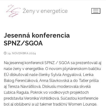
Preskočiť
na
Ženy v energetice
obsah
Jesenná konferencia
SPNZ/SGOA
19. NOVEMBRA 2024
Na jesennej konferencii SPNZ / SGOA sa prezentovali aj
naše ženy v energetike. O novom plynárenskom balíčku
EÚ diskutovali naše členky Sylvia Angyalová, Lenka
Balog Ferenčáková, Anna Slavkovská a do Tatier prišla
aj Tereza Navrátilová. Diskusiu moderovala skvelá
Ľubica Ragula. Pokrok vo vodíkových projektoch
predstavila Veronika Vohlídková. Súčasťou konferencie
bol aj obľúbený a už takmer tradičný Women Lounge.