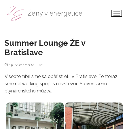
Preskočiť
na
Ženy v energetice
obsah
Summer Lounge ŽE v
Bratislave
19. NOVEMBRA 2024
V septembri sme sa opäť stretli v Bratislave. Tentoraz
sme networking spojili s návštevou Slovenského
plynárenského múzea.