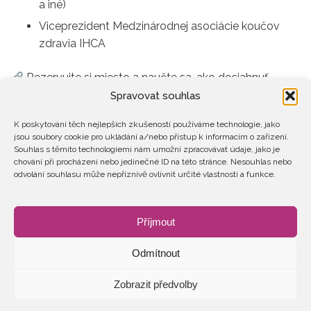
a iné)
Viceprezident Medzinárodnej asociácie koučov
zdravia IHCA
Rezervujte si miesto a naučte sa, ako dosiahnuť
väčšiu rovnováhu a udržateľný výkon prostredníctvom
Spravovat souhlas
práce s energiou.
K poskytování těch nejlepších zkušeností používáme technologie, jako
jsou soubory cookie pro ukládání a/nebo přístup k informacím o zařízení.
Tešíme sa na vás!
Souhlas s těmito technologiemi nám umožní zpracovávat údaje, jako je
chování při procházení nebo jedinečné ID na této stránce. Nesouhlas nebo
odvolání souhlasu může nepříznivě ovlivnit určité vlastnosti a funkce.
Predajný formulár je vytvorený v systéme
SimpleShop.cz
.
Příjmout
Odmítnout
Zobrazit předvolby
2026 © Ženy v energetice
GDPR
STANOVY