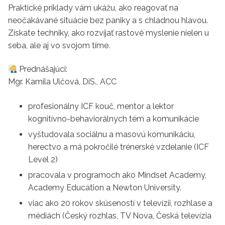
Praktické príklady vám ukážu, ako reagovať na
neočakávané situácie bez paniky a s chladnou hlavou.
Získate techniky, ako rozvíjať rastové myslenie nielen u
seba, ale aj vo svojom tíme.
Prednášajúci:
Mgr. Kamila Ulčová, DiS., ACC
profesionálny ICF kouč, mentor a lektor
kognitívno-behaviorálnych tém a komunikácie
vyštudovala sociálnu a masovú komunikáciu,
herectvo a má pokročilé trénerské vzdelanie (ICF
Level 2)
pracovala v programoch ako Mindset Academy,
Academy Education a Newton University.
viac ako 20 rokov skúseností v televízii, rozhlase a
médiách (Český rozhlas, TV Nova, Česká televízia