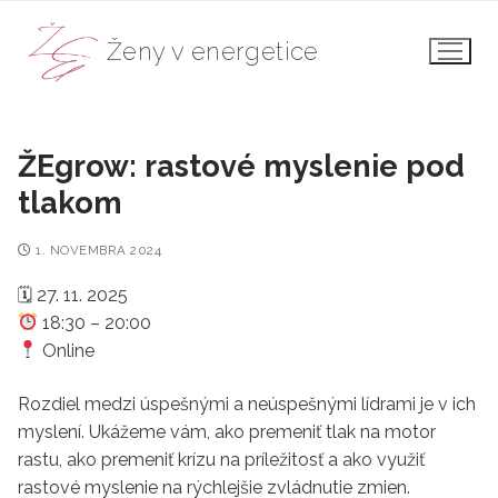
Preskočiť
na
Ženy v energetice
obsah
ŽEgrow: rastové myslenie pod
tlakom
1. NOVEMBRA 2024
🗓 27. 11. 2025
18:30 – 20:00
Online
Rozdiel medzi úspešnými a neúspešnými lídrami je v ich
myslení. Ukážeme vám, ako premeniť tlak na motor
rastu, ako premeniť krízu na príležitosť a ako využiť
rastové myslenie na rýchlejšie zvládnutie zmien.