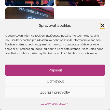
Spravovat souhlas
K poskytování těch nejlepších zkušeností používáme technologie, jako
jsou soubory cookie pro ukládání a/nebo přístup k informacím o zařízení.
Souhlas s těmito technologiemi nám umožní zpracovávat údaje, jako je
ŘÍJEN 2024
chování při procházení nebo jedinečné ID na této stránce. Nesouhlas nebo
odvolání souhlasu může nepříznivě ovlivnit určité vlastnosti a funkce.
Příjmout
Odmítnout
2026 © Ženy v energetice
Zobrazit předvolby
GDPR
STANOVY
Zásady cookies
GDPR