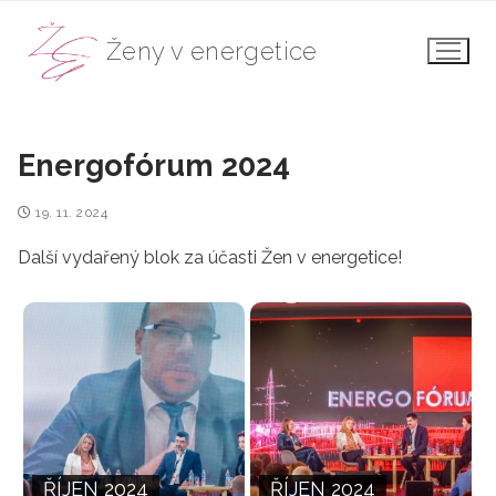
Přeskočit
na
Ženy v energetice
obsah
Energofórum 2024
19. 11. 2024
Další vydařený blok za účasti Žen v energetice!
ŘÍJEN 2024
ŘÍJEN 2024