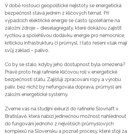
V době rostoucí geopolitické nejistoty se energetická
bezpečnost stává jedním z klíčových témat. Při
výpadcích elektrické energie se často spoléháme na
záložní zdroje – dieselagregáty, které dokážou zajistit
rychlou a spolehlivou dodávku energie pro nemocnice,
kritickou infrastrukturu či průmysl. I tato řešení však mají
svůj základ – palivo.
Co by se stalo, kdyby jeho dostupnost byla omezená?
Právě proto hrají rafinerie klíčovou roli v energetické
bezpečnosti státu. Zajišťují zpracování ropy a výrobu
paliv, bez nichž by nefungovala doprava, průmysl ani
záložní energetické systémy.
Zveme vás na studijní exkurzi do rafinerie Slovnaft v
Bratislavě, která nabízí jedinečnou možnost nahlédnout
do fungování jednoho z největších průmyslových
komplexů na Slovensku a poznat procesy, které stojí za