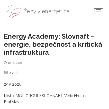
Přeskočit
na
Ženy v energetice
obsah
Energy Academy: Slovnaft –
energie, bezpečnost a kritická
infrastruktura
16. 3. 2026
Site visit
29.5.2026
Místo: MOL GROUP/SLOVNAFT, Vlčie Hrdlo 1,
Bratislava