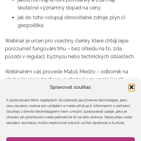
skutečně významný dopad na ceny
jak do toho vstupují obnovitelné zdroje, plyn či
geopolitika
Webinář je určen pro všechny členky, které chtějí lépe
porozumět fungování trhu – bez ohledu na to, zda
působí v regulaci, byznysu nebo technických oblastech.
Webinářem vás provede Matúš Medžo – odborník na
obchodování a tradingové strategie ze společnosti
Slovenské elektrárny.
Spravovat souhlas
K poskytování těch nejlepších zkušeností používáme technologie, jako
jsou soubory cookie pro ukládání a/nebo přístup k informacím o zařízení.
Souhlas s těmito technologiemi nám umožní zpracovávat údaje, jako je
chování při procházení nebo jedinečné ID na této stránce. Nesouhlas nebo
odvolání souhlasu může nepříznivě ovlivnit určité vlastnosti a funkce.
Predajný formulár je vytvorený v systéme
SimpleShop.cz
.