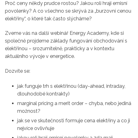
Proč ceny někdy prudce rostou? Jakou roli hrají emisní
povolenky? A co všechno se skrývá za „burzovní cenou
elektřiny“, o které tak často slýcháme?
Zveme vás na další webinář Energy Academy, kde si
společně projdeme základy fungování obchodování s
elektřinou – srozumitelně, prakticky a v kontextu
aktuálního vývoje v energetice.
Dozvíte se:
jak funguje trh s elektřinou (day-ahead, intraday,
dlouhodobé kontrakty)
marginal pricing a merit order – chyba, nebo jediná
možnost?
jak se ve skutečnosti formuje cena elektřiny a co ji
nejvíce ovlivňuje
jakou roli hrají emisní povolenky a zda mají