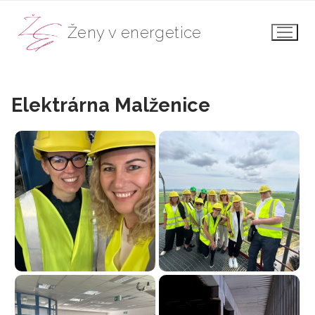
Přeskočit
na
Ženy v energetice
obsah
Elektrárna Malženice