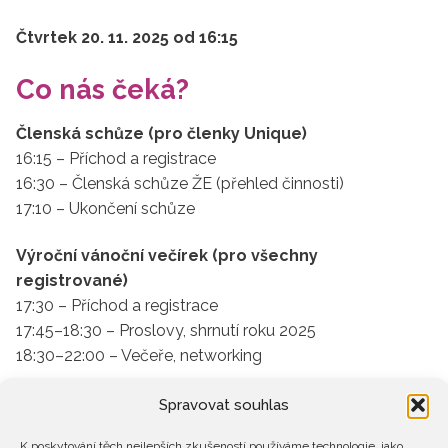
Čtvrtek 20. 11. 2025 od 16:15
Co nás čeká?
Členská schůze (pro členky Unique)
16:15 – Příchod a registrace
16:30 – Členská schůze ŽE (přehled činnosti)
17:10 – Ukončení schůze
Výroční vánoční večírek (pro všechny
registrované)
17:30 – Příchod a registrace
17:45–18:30 – Proslovy, shrnutí roku 2025
18:30–22:00 – Večeře, networking
Těšíme se na vás!
Spravovat souhlas
K poskytování těch nejlepších zkušeností používáme technologie, jako