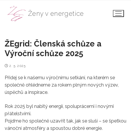
Přeskočit
na
Ženy v energetice
obsah
ŽEgrid: Členská schůze a
Výroční schůze 2025
2. 5. 2025
Přidej se k našemu výročnímu setkání, na kterém se
společně ohlédneme za rokem plným nových výzev,
úspěchů a inspirace.
Rok 2025 byl nabitý energií, spoluprácemi i novými
přátelstvími.
Pojďme ho společně uzavřít tak, jak se sluší – se špetkou
vánoční atmosféry a spoustou dobré energie.