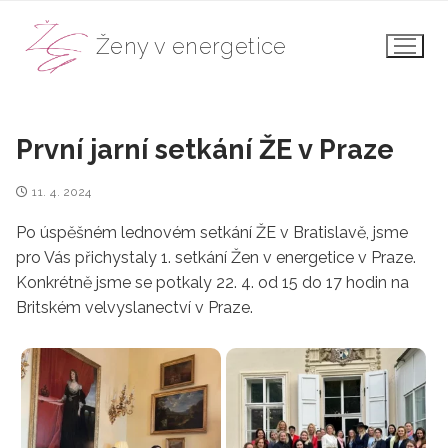
Přeskočit
na
Ženy v energetice
obsah
První jarní setkání ŽE v Praze
11. 4. 2024
Po úspěšném lednovém setkání ŽE v Bratislavě, jsme
pro Vás přichystaly 1. setkání Žen v energetice v Praze.
Konkrétně jsme se potkaly 22. 4. od 15 do 17 hodin na
Britském velvyslanectví v Praze.