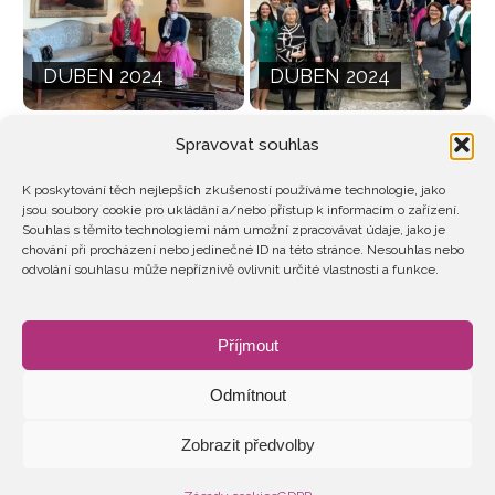
DUBEN 2024
DUBEN 2024
Spravovat souhlas
K poskytování těch nejlepších zkušeností používáme technologie, jako
jsou soubory cookie pro ukládání a/nebo přístup k informacím o zařízení.
Souhlas s těmito technologiemi nám umožní zpracovávat údaje, jako je
chování při procházení nebo jedinečné ID na této stránce. Nesouhlas nebo
odvolání souhlasu může nepříznivě ovlivnit určité vlastnosti a funkce.
DUBEN 2024
DUBEN 2024
Příjmout
Odmítnout
Zobrazit předvolby
2026 © Ženy v energetice
GDPR
STANOVY