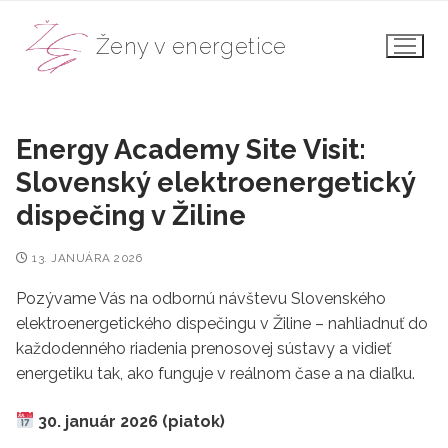
Preskočiť
na
Ženy v energetice
obsah
Energy Academy Site Visit:
Slovenský elektroenergetický
dispečing v Žiline
13. JANUÁRA 2026
Pozývame Vás na odbornú návštevu Slovenského
elektroenergetického dispečingu v Žiline – nahliadnuť do
každodenného riadenia prenosovej sústavy a vidieť
energetiku tak, ako funguje v reálnom čase a na diaľku.
30. január 2026 (piatok)