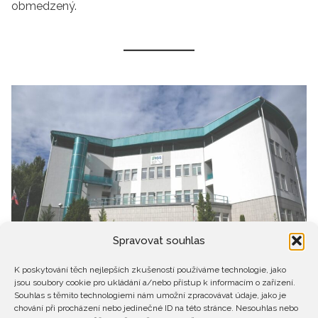
obmedzený.
Spravovat souhlas
K poskytování těch nejlepších zkušeností používáme technologie, jako
jsou soubory cookie pro ukládání a/nebo přístup k informacím o zařízení.
Souhlas s těmito technologiemi nám umožní zpracovávat údaje, jako je
Predajný formulár je vytvorený v systéme
chování při procházení nebo jedinečné ID na této stránce. Nesouhlas nebo