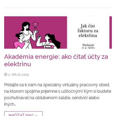
Akadémia energie: ako čítať účty za
elektrinu
2. MÁJA 2025
Pridajte sa k nám na špeciálny virtuálny pracovný obed,
na ktorom spojíme príjemné s užitočným! Kým si budete
pochutnávať na obľúbenom šaláte, sendviči alebo
iných…
NAČÍTAŤ VIAC →