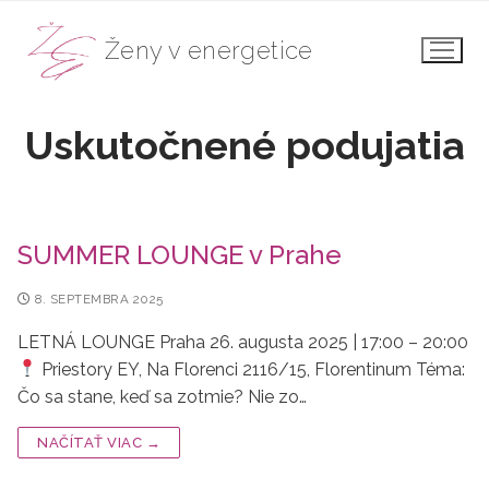
Preskočiť
na
Ženy v energetice
obsah
Uskutočnené podujatia
SUMMER LOUNGE v Prahe
8. SEPTEMBRA 2025
LETNÁ LOUNGE Praha 26. augusta 2025 | 17:00 – 20:00
Priestory EY, Na Florenci 2116/15, Florentinum Téma:
Čo sa stane, keď sa zotmie? Nie zo…
NAČÍTAŤ VIAC →