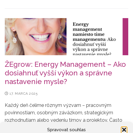
ŽEgrow: Energy Management – Ako
dosiahnuť vyšší výkon a správne
nastavenie mysle?
17. MARCA 2025
Každý deň čelíme rôznym výzvam – pracovným
povinnostiam, osobným záväzkom, strategickým
rozhodnutiam alebo vedeniu tímov a projektov. Často
sa snažíme lepšie organizovať svoj čas, ale…
Spravovat souhlas