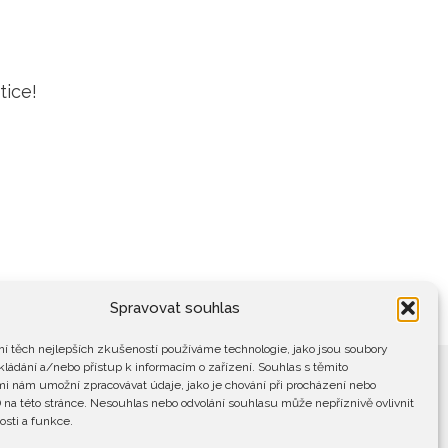
tice!
Spravovat souhlas
í těch nejlepších zkušeností používáme technologie, jako jsou soubory
kládání a/nebo přístup k informacím o zařízení. Souhlas s těmito
i nám umožní zpracovávat údaje, jako je chování při procházení nebo
 na této stránce. Nesouhlas nebo odvolání souhlasu může nepříznivě ovlivnit
osti a funkce.