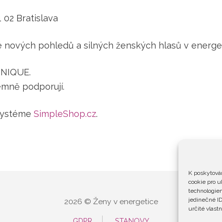
 02 Bratislava
né nových pohledů a silných ženských hlasů v energe
UNIQUE.
emně podporují.
 systéme
SimpleShop.cz
.
K poskytován
cookie pro u
technologiem
jedinečné ID
2026 © Ženy v energetice
určité vlastn
GDPR
STANOVY