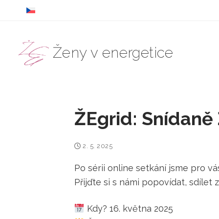
Přeskočit
na
obsah
Ženy v energetice
ŽEgrid: Snídaně
2. 5. 2025
Po sérii online setkání jsme pro vá
Přijďte si s námi popovídat, sdíle
Kdy? 16. května 2025