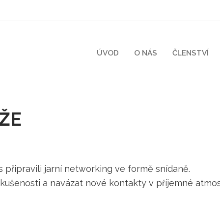
ÚVOD
O NÁS
ČLENSTVÍ
 ŽE
s připravili jarní networking ve formě snídaně.
t zkušenosti a navázat nové kontakty v příjemné atmos