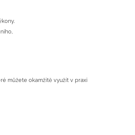
ýkony.
niho,
eré můžete okamžitě využít v praxi