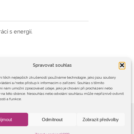
ci s energií.
Spravovat souhlas
í těch nejlepších zkušeností používáme technologie, jako jsou soubory
kládání a/nebo přístup k informacím o zařízení. Souhlas s těmito
i nám umožní zpracovávat údaje, jako je chování při procházení nebo
 na této stránce. Nesouhlas nebo odvolání souhlasu může nepříznivě ovlivnit
osti a funkce.
íjmout
Odmítnout
Zobrazit předvolby