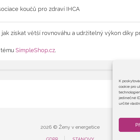
sociace koučů pro zdraví IHCA
jak získat větší rovnováhu a udržitelný výkon díky prá
ystému
SimpleShop.cz
.
K poskytován
cookie pro u
technologiem
jedinečné ID
určité vlastn
Př
2026 © Ženy v energetice
GDPR
STANOVY